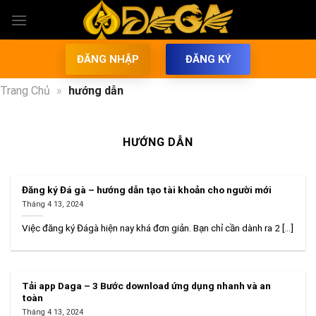
Skip
to
content
ĐĂNG NHẬP
ĐĂNG KÝ
Trang Chủ
»
hướng dẫn
HƯỚNG DẪN
Đăng ký Đá gà – hướng dẫn tạo tài khoản cho người mới
Tháng 4 13, 2024
Việc đăng ký Đágà hiện nay khá đơn giản. Bạn chỉ cần dành ra 2 [...]
Tải app Daga – 3 Bước download ứng dụng nhanh và an
toàn
Tháng 4 13, 2024