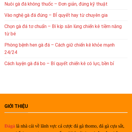
Nuôi gà đá không thuốc – Đơn giản, đúng kỹ thuật
Vào nghệ gà đá đúng – BÍ quyết hay từ chuyên gia
Chọn gà đá tơ chuẩn – Bí kíp săn lùng chiến kê tiềm năng
từ bé
Phòng bệnh hen gà đá – Cách giữ chiến kê khỏe mạnh
24/24
Cách luyện gà đá bo – Bí quyết chiến kê có lực, bền bỉ
GIỚI THIỆU
Đágà
là nhà cái về lãnh vực cá cược đá gà thomo, đá gà cựa sắt,