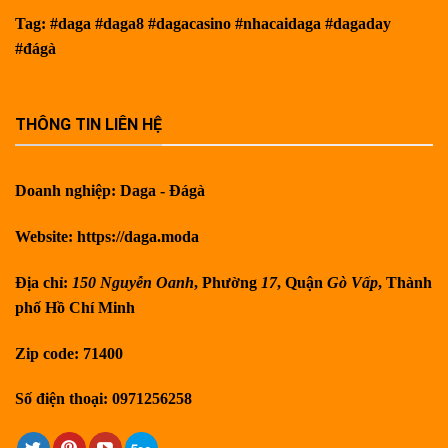
Tag: #daga #daga8 #dagacasino #nhacaidaga #dagaday
#đágà
THÔNG TIN LIÊN HỆ
Doanh nghiệp: Daga - Đágà
Website:
https://daga.moda
Địa chỉ:
150
Nguyễn Oanh
, Phường
17
, Quận
Gò Vấp
, Thành
phố Hồ Chí Minh
Zip code: 71400
Số điện thoại: 0971256258