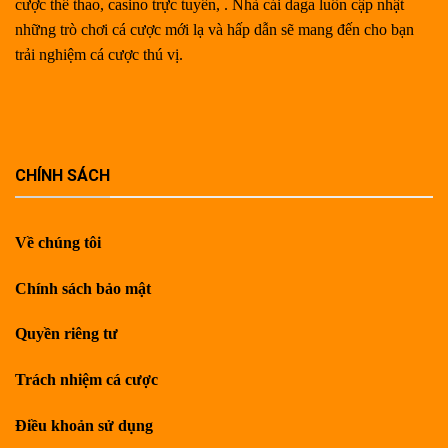
cược thể thao, casino trực tuyến, . Nhà cái daga luôn cập nhật
những trò chơi cá cược mới lạ và hấp dẫn sẽ mang đến cho bạn
trải nghiệm cá cược thú vị.
CHÍNH SÁCH
Về chúng tôi
Chính sách bảo mật
Quyền riêng tư
Trách nhiệm cá cược
Điều khoản sử dụng