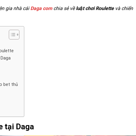
uyên gia nhà cái
Daga com
chia sẻ về
luật chơi Roulette
và chiến
Roulette
i Daga
o bet thủ
e tại Daga