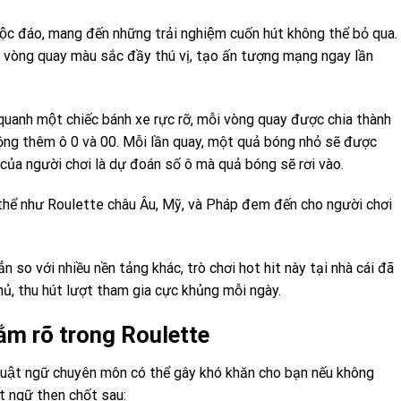
c đáo, mang đến những trải nghiệm cuốn hút không thể bỏ qua.
 vòng quay màu sắc đầy thú vị, tạo ấn tượng mạng ngay lần
y quanh một chiếc bánh xe rực rỡ, mỗi vòng quay được chia thành
ộng thêm ô 0 và 00. Mỗi lần quay, một quả bóng nhỏ sẽ được
của người chơi là dự đoán số ô mà quả bóng sẽ rơi vào.
 thể như Roulette châu Âu, Mỹ, và Pháp đem đến cho người chơi
n so với nhiều nền tảng khác, trò chơi hot hit này tại nhà cái đã
thủ, thu hút lượt tham gia cực khủng mỗi ngày.
́m rõ trong Roulette
uật ngữ chuyên môn có thể gây khó khăn cho bạn nếu không
̣t ngữ then chốt sau: