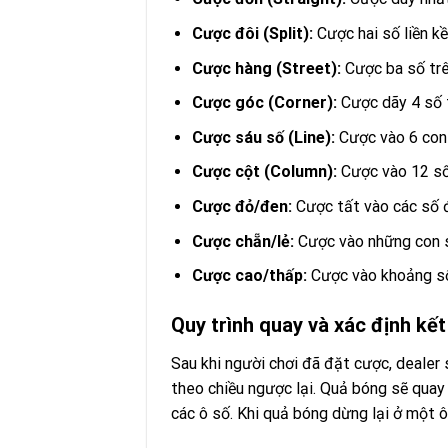
Cược đôi (Split):
Cược hai số liền kề
Cược hàng (Street):
Cược ba số trê
Cược góc (Corner):
Cược dãy 4 số 
Cược sáu số (Line):
Cược vào 6 con sô
Cược cột (Column):
Cược vào 12 số t
Cược đỏ/đen:
Cược tất vào các số
Cược chẵn/lẻ:
Cược vào những con sô
Cược cao/thấp:
Cược vào khoảng sô
Quy trình quay và xác định kết
Sau khi người chơi đã đặt cược, dealer
theo chiều ngược lại. Quả bóng sẽ quay
các ô số. Khi quả bóng dừng lại ở một ô