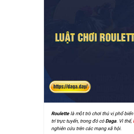
Roulette
là một trò chơi thú vị phổ biế
trí trực tuyến, trong đó có
Daga
. Vì thế,
nghiên cứu trên các mạng xã hội.