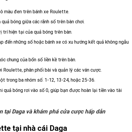
 ô màu đen trên bánh xe Roulette.
a quả bóng giữa các rãnh số trên bàn chơi.
ị trí hiện tại của quả bóng trên bàn.
p đến những số hoặc bánh xe có xu hướng kết quả không ngẫu
c chung của bốn số liền kề trên bàn.
i Roulette, phân phối bài và quản lý các ván cược.
ột trong ba nhóm số: 1-12, 13-24, hoặc 25-36.
 quả bóng rơi vào số 0, giúp bạn được hoàn lại tiền vào tài
an tại Daga và khám phá cửa cược hấp dẫn
tte tại nhà cái Daga