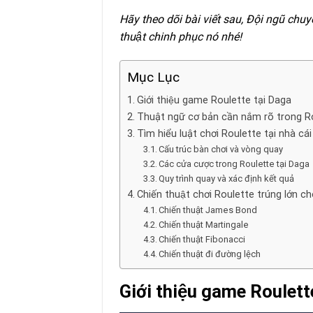
Hãy theo dõi bài viết sau, Đội ngũ ch
thuật chinh phục nó nhé!
Mục Lục
Giới thiệu game Roulette tại Daga
Thuật ngữ cơ bản cần nắm rõ trong 
Tìm hiểu luật chơi Roulette tại nhà cá
Cấu trúc bàn chơi và vòng quay
Các cửa cược trong Roulette tại Daga
Quy trình quay và xác định kết quả
Chiến thuật chơi Roulette trúng lớn ch
Chiến thuật James Bond
Chiến thuật Martingale
Chiến thuật Fibonacci
Chiến thuật đi đường lệch
Giới thiệu game Roulett